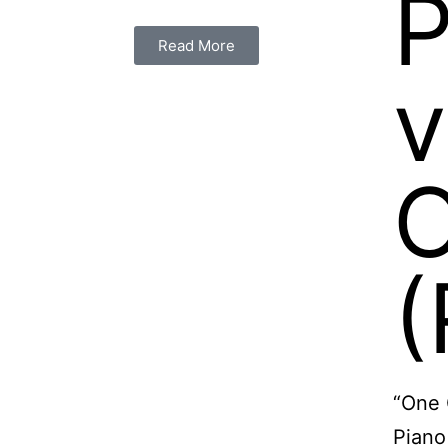
P
Read More
v
O
(
“One 
Piano