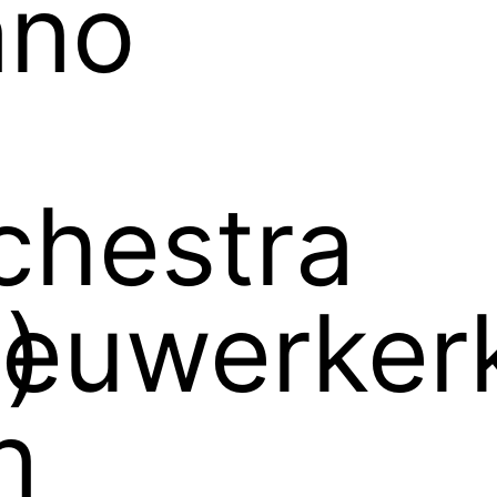
ano
chestra
)
ieuwerker
n