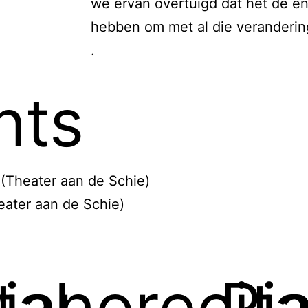
we ervan overtuigd dat het de en
hebben om met al die veranderin
.
nts
 (Theater aan de Schie)
eater aan de Schie)
tal
ianorecita
Pia