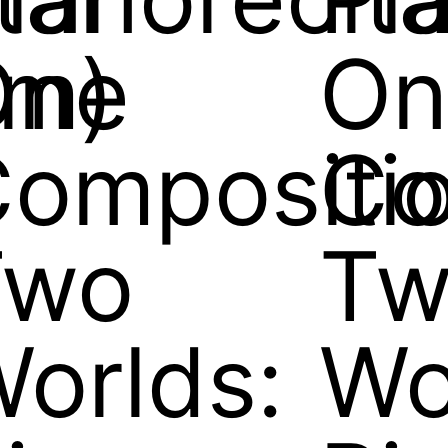
am)
One
On
ompositio
Co
Two
Tw
orlds:
Wo