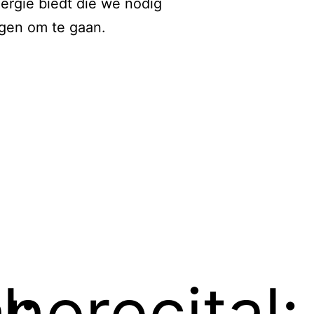
ergie biedt die we nodig
gen om te gaan.
l:
norecital: