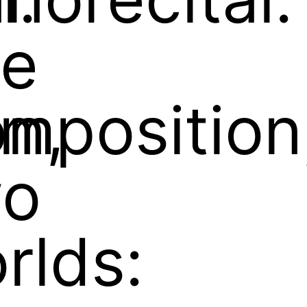
e
n,
mposition
o
rlds: