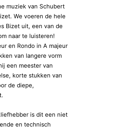
he muziek van Schubert
izet. We voeren de hele
s Bizet uit, een van de
m naar te luisteren!
eur en Rondo in A majeur
ukken van langere vorm
ij een meester van
else, korte stukken van
oor de diepe,
t.
iefhebber is dit een niet
rende en technisch