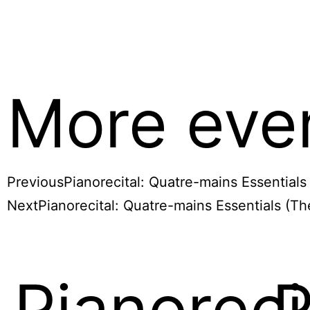
More eve
Previous
Pianorecital: Quatre-mains Essentials
Next
Pianorecital: Quatre-mains Essentials (Th
Pianoreci
P