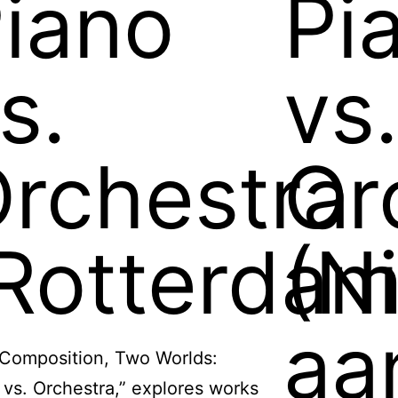
iano
Pi
s.
vs.
rchestra
Or
Rotterdam
(N
aa
Composition, Two Worlds:
 vs. Orchestra,” explores works