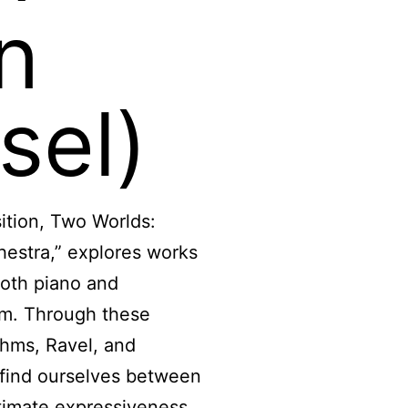
n
sel)
tion, Two Worlds:
hestra,” explores works
 both piano and
rm. Through these
hms, Ravel, and
 find ourselves between
ntimate expressiveness