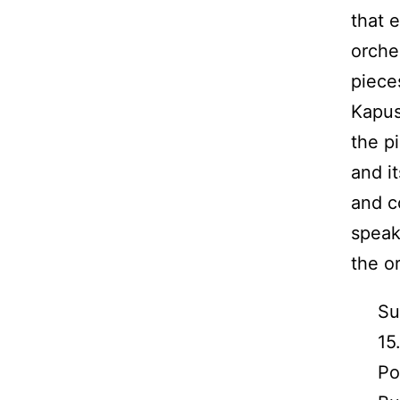
that 
orche
piece
Kapus
the p
and i
and c
speak
the o
Su
15
Po