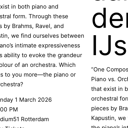
de
exist in both piano and
stral form. Through these
s by Brahms, Ravel, and
IJs
tin, we find ourselves between
iano’s intimate expressiveness
ts ability to evoke the grandeur
olour of an orchestra. Which
“One Composi
s to you more—the piano or
Piano vs. Orc
rchestra?
that exist in
orchestral fo
nday 1 March 2026
pieces by Bra
.00 PM
Kapustin, we
dium51 Rotterdam
the piano’s i